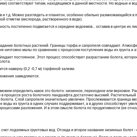
ники) соответствуют типам, находящимся в данной местности. Но водные и в
 и т.д. Можно разглядеть и планктон, особенно обильно размножающийся в 
й отметки (кислорода, растворенного в воде).
ьность постепенно подвигается к середине водоемов... оставив в центре их 
ладание болотных растений. Границы торфа и сапропеля совпадают. Атмосф
ия ничтожно малы по сравнению с процессом поступления воды из грунта и 
ладает постоянное. Этот процесс способствует разрастанию болота, которо
олота.
ся наверху (0,2 -0,7 м) торфяной залежи.
зложения замедляются.
 можем определить какое это болото: низинное, переходное или верховое. Р
 в процессе роста болотного ландшафта достаточно высокий. Растительны
ти болота. Слой сапропеля значительно увеличен. Прослеживается граница 
е воды из грунта в одних случаях поддерживает, а в других способствует 
роцессами разложения. И в этом смысле болота по продуктивности (ее отно
счет подземных грунтовых вод. Отсюда и второе название низинных болот -