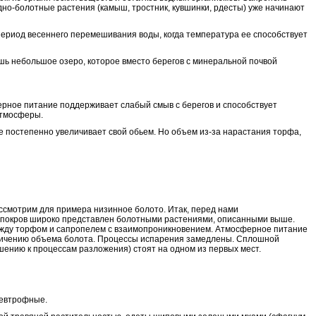
одно-болотные растения (камыш, тростник, кувшинки, рдесты) уже начинают
период весеннего перемешивания воды, когда температура ее способствует
лишь небольшое озеро, которое вместо берегов с минеральной почвой
ерное питание поддерживает слабый смыв с берегов и способствует
атмосферы.
е постепенно увеличивает свой обьем. Но объем из-за нарастания торфа,
ассмотрим для примера низинное болото. Итак, перед нами
й покров широко представлен болотными растениями, описанными выше.
между торфом и сапропелем с взаимопроникновением. Атмосферное питание
увеличению объема болота. Процессы испарения замедлены. Сплошной
шению к процессам разложения) стоят на одном из первых мест.
 евтрофные.