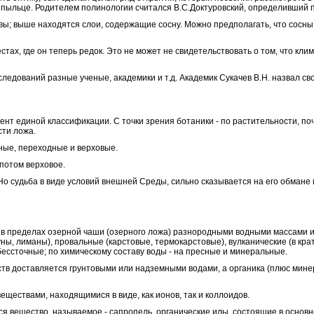
 пыльце. Родителем полинологии считался В.С.
Доктуровский, определивший 
вы; выше находятся слои, содержащие сосну. Можно предполагать, что сосны 
естах, где он теперь редок. Это не может не свидетельствовать о том, что 
ледований разные ученые, академики и т.д. Академик Сукачев В.Н. назвал св
нт единой классификации. С точки зрения ботаники - по растительности, по
сти ложа.
нные, переходные и верховые.
 потом верховое.
. Но судьба в виде условий внешней Среды, сильно сказывается на его обмане и
е в пределах озерной чаши (озерного ложа) разнородными водными массами 
уны, лиманы), провальные (карстовые, термокарстовые), вулканические (в кр
бессточные; по химическому составу воды - на пресные и минеральные.
ств доставляется грунтовыми или надземными водами, а органика (плюс мин
ествами, находящимися в виде, как ионов, так и коллоидов.
я вещество, называемое - сапропель, органические илы, состоящие в основн