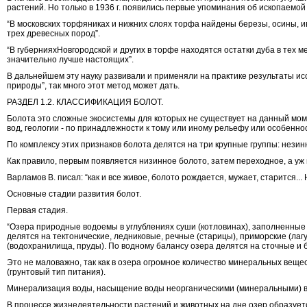
растений. Но только в 1936 г. появились первые упоминания об ископаемой
“В московских торфяниках и нижних слоях торфа найдены березы, осины, и
трех древесных пород”
.
“В губерниях
Новгородской и других в торфе находятся остатки дуба в тех м
значительно лучше настоящих”.
В дальнейшем эту науку развивали и применяли на практике результаты исс
природы”, так много этот метод может дать.
РАЗДЕЛ 1.2. КЛАССИФИКАЦИЯ БОЛОТ.
Болота это сложные экосистемы для которых не существует на данный моме
вод, геологии - по принадлежности к тому или иному рельефу или особенно
По комплексу этих признаков болота делятся на три крупные группы: нези
Как правило, первым появляется низинное болото, затем переходное, а уж
Варламов В. писал: “как и все живое, болото рождается, мужает, старится..
Основные стадии развития болот.
Первая стадия.
“Озера природные водоемы в углублениях суши (котловинах), заполненны
делятся на тектонические, ледниковые, речные (старицы), приморские (лаг
(водохранилища, пруды). По водному балансу озера делятся на сточные и 
Это не маловажно, так как в озера огромное количество минеральных веще
(грунтовый тип питания).
Минерализация воды, насыщение воды неорганическими (минеральными) вещ
В процессе жизнедеятельности растений и животных на дне озер образуетс