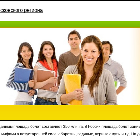
сковского региона
нным площадь болот составляет 350 млн. га. В России площадь болот занима
мифами о потусторонней силе: оборотни, водяные, черные омуты и т.д. На д