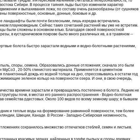
одствовали тундры. Интересным явлением считалась гиперзональность, то
-востока Сибири. В процессе таяния льды быстро изменили характер
вижении и выпахивания ложа; по составу очень разнообразны (от сушняков
ены поверхностные, основные, донные, боковые и др.
ие ландшафты были почти безлесными, лишь изредка встречались
нком плаунковидным. Сейчас таких сочетаний растений мы уже не встретим.
ощицы были сложены в основном елью. Благодаря своей поверхностной
резы, в кустарничковом покрове было много различных ив, а в травяном
-
-
Мертвые болота быстро зарастали водными и водно-болотными растениями,
о пыль, споры, семена. Образовались донные отложения; сначала это были
3 и MgCo3 , 20-50% глинистого материала. Применяется в цементном
 планктонный дождь из водной толщи на дно, спрессовываясь в остатки год
сжимающие зеленое кольцо на поверхности озера. И они, в свою очередь,
личества времени зарастали и превращались постепенно в болота. Ледник не
труктуры почв, в местах его раннего распространения - Водно-болотная
рав семейства рдестовых. Около 100 видов по всему земному шару; в бывшем
дник и теплые воды на формирование равнинной поверхности, тем более
нляндии, Швеции, Канаде. В России - Западно-Сибирская низменность,
отложениях сохранилось множество отпечатков стеблей, семян и листьев.
в странных красивых зернах, найденных в торфе пыльцу и споры древних