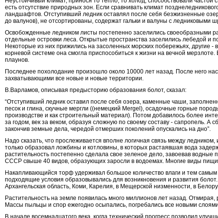
Неустойчивый климат, принося то тепло, то холод, способствовали частой 
есть отсутствие природных зон. Если сравнивать климат позднеледниковог
ландшафтов. Отступивший ледник оставлял после себя безжизненные озер
до валунов), не отсортированы, содержат гальки и валуны с ледниковыми 
Освобожденные ледником листы постепенно заселились своеобразными ра
отдельные островки леса. Открытые пространства заселились лебедой и по
Некоторые из них прижились на засоленных морских побережьях, другие - в
корневой системе она смогла приспособиться к жизни на вечной мерзлоте. 
плаунов.
Последнее похолодание произошло около 10000 лет назад. После него на
захватывающими все новые и новые территории.
В.
Варламов, описывая предысторию образования болот
,
сказал:
“Отступивший ледник оставил после себя озера, каменные чаши, заполненн
песок и глина, скучные мергли ((немецкий Mergel), осадочные горные пор
производстве и как строительный материал). Потом добавилось более инте
за годом, век за веком, образуя сложную по своему составу - сапропель. А с
закончив земные дела, чередой отмерших поколений опускались на дно”
.
Надо сказать, что прослеживается вполне логичная связь между ледником,
только образовал ложбины и котловины, в которых растаявшая вода задерж
растительность постепенно сделала свое зеленое дело, завоевав водные п
СССР свыше 40 видов, образующих заросли в водоемах. Многие виды пищи д
Накапливающийся торф удерживал большое количество влаги и тем самым 
подходящие условия образовывались для возникновения и развития болот. 
Архангельская область, Коми, Карелия, в Мещерской низменности, в Белор
Растительность на земле появилась много миллионов лет назад. Отмирая, р
Массы пыльцы и спор ежегодно осыпались, погребались все новыми слоями ос
В начале восемнадцатого века, когда технический прогресс позволил улуч