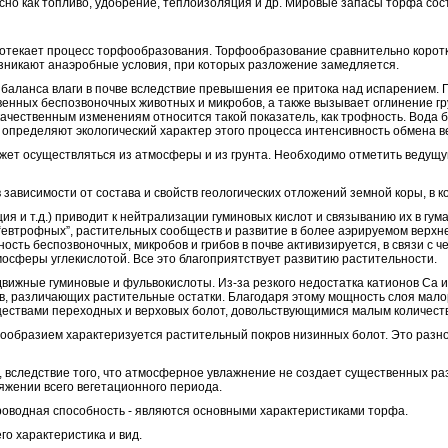
сно как топливо, удобрение, теплоизоляция и др. Мировые запасы торфа сос
протекает процесс торфообразования. Торфообразование сравнительно корот
зникают анаэробные условия, при которых разложение замедляется.
 баланса влаги в почве вследствие превышения ее притока над испарением.
енных беспозвоночных животных и микробов, а также вызывает оглинение гр
качественным изменениям относится такой показатель, как трофность. Вода б
определяют экологический характер этого процесса интенсивность обмена ве
ет осуществляться из атмосферы и из грунта. Необходимо отметить ведущую 
 зависимости от состава и свойств геологических отложений земной коры, в
я и т.д.) приводит к нейтрализации гуминовых кислот и связыванию их в гум
втрофных”, растительных сообществ и развитие в более аэрируемом верхне
сть беспозвоночных, микробов и грибов в почве активизируется, в связи с 
сферы углекислотой. Все это благоприятствует развитию растительности.
жные гуминовые и фульвокислоты. Из-за резкого недостатка катионов Са и Мg
в, различающих растительные остатки. Благодаря этому мощность слоя мал
ществами переходных и верховых болот, довольствующимися малым количест
знообразием характеризуется растительный покров низинных болот. Это разн
 вследствие того, что атмосферное увлажнение не создает существенных р
яжении всего вегетационного периода.
проводная способность - являются основными характеристиками торфа.
го характеристика и вид.