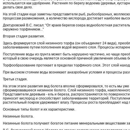
используется как удобрение. Растения по берегу водоема (деревья, кустар
делать свое дело.
На этой стадии еще заметны представители рыб, рыбообразных, моллюсков
процессам размножения, а количество кислорода достигает наиболее высоко
Доктуровский В.С. писал: “От краев берегов озера водноболотная растител
окружено торфяником...”
Вторая стадия развития.
Здесь формируется слой низинного торфа (он объединяет 24 вида), преоб
заболачиванию путем пополнения водой верхнего слоя. Процессы испарен
Поступление воды из грунта может быть нарушено частично, но чаще преоб
который в свою очередь является основной причиной увеличения объема б
Торфообразование протекает в пределах торфяного слоя. Этот слой находит
При высоком стоянии воды возникают анаэробные условия и процессы ра
Третья стадия.
На этом этапе развития вид болота вполне сформировался, то есть мы уже
сформировавшееся низинное болото. Слой низинного торфа, накопленного
Представители деревьев - ель и береза, распространяются по поверхнос
приносит кислород и способствует заболачиванию территорий. Поступлени
растительный покров удерживает влагу. Процессы роста преобладают над п
Основные типы болот и их характеристики.
Низинные болота.
Низинные болота получают богатое питание минеральными веществами за 