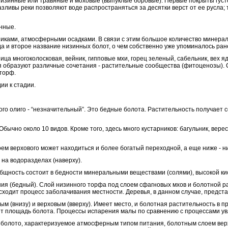
на низинные или травяные и моховые (выпуклые боровые). Первые покрыты гу
азливы реки позволяют воде распространяться за десятки верст от ее русла; 
инные.
иками, атмосферными осадками. В связи с этим большое количество минерал
сюда и второе название низинных болот, о чем собственно уже упоминалось ра
ца многоколосковая, вейник, гипповые мхи, горец зеленый, сабельник, вех яд
ения образуют различные сочетания - растительные сообщества (фитоценозы).
торф.
ии к стадии.
го олиго - “незначительный”. Это бедные болота. Растительность получает
чно около 10 видов. Кроме того, здесь много кустарников: багульник, вереск
ем верхового может находиться и более богатый переходной, а еще ниже - ни
 на водоразделах (наверху).
общность состоит в бедности минеральными веществами (солями), высокой ки
ия (бедный). Слой низинного торфа под слоем сфагновых мхов и болотной р
ходит процесс заболачивания местности. Деревья, в данном случае, предст
ым (внизу) и верховым (вверху). Имеет место, и болотная растительность в
ет площадь болота. Процессы испарения малы по сравнению с процессами у
олото, характеризуемое атмосферным типом питания, болотным слоем верх