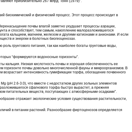
тавляют приблизительно 267 млрд. Тонн (1979)”.
кий биохимический и физический процесс. Этот процесс происходит в
 Перенасыщение почвы влагой заметно ухудшает процессы аэрации,
унта и способствует, тем самым, накоплению малоразложившегося
огата кальцием, магнием, железом и другими катионами и анионами. И если
ществ и энергии в болотных биогеоценозах.
роль грунтового питания, так как наиболее богаты грунтовые воды,
 которых “формируются водоносные горизонты”.
аты кальция. Низкая кислотность почвы и хорошая обеспеченность ее
м горизонте почвы довольно многочисленной фауны и микроорганизмов. В
чем возрастает интенсивность гумификации торфа, обогащение почвенного
 (pH 2.6-3.0), что вместе с недостатком других зольных элементов
оразложившегося сфагнового торфа быстро вырастет, а прежняя
вом питательных веществ, поступающих с атмосферными осадками”.
ообразие отражает экологические условия существования растительности,
азличий в питании растений. Разнообразие фиртоценозов определяется