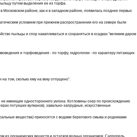
пыльцу путем выделения ее из торфа.
в Московском районе, как и в западном районе
,
появилась позднее первых
климатическим условием при прежнем распространении его на севере были
ойство пыльцы и спор накапливаться и сохраняться в осадках “великим даром
чвоведения и торфоведения - по торфу, гидрологии - по характеру питающих
 на том, сколько ему на веку отпущено”.
и не имеющие одностороннего уклона. Котловины озер по происхождению
атерах потухших вулканов), завально-запрудные, искусственные
еральные вещества) приносятся с водами берегового смыва и родниками
ом из органических веществ и остатков водных организмов. Сапропель