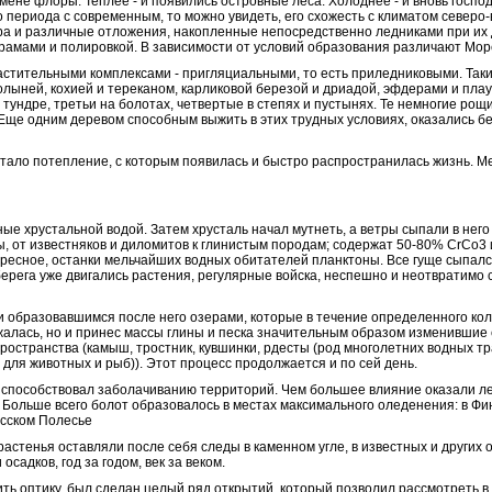
смене флоры. Теплее - и появились островные леса. Холоднее - и вновь госп
о периода с современным, то можно увидеть, его схожесть с климатом северо
а и различные отложения, накопленные непосредственно ледниками при их д
шрамами и полировкой. В зависимости от условий образования различают Мор
стительными комплексами - пригляциальными, то есть приледниковыми. Так
лыней, кохией и тереканом, карликовой березой и дриадой, эфдерами и плау
 тундре, третьи на болотах, четвертые в степях и пустынях. Те немногие р
Еще одним деревом способным выжить в этих трудных условиях, оказались бе
стало потепление, с которым появилась и быстро распространилась жизнь. 
ые хрустальной водой. Затем хрусталь начал мутнеть, а ветры сыпали в нег
оды, от известняков и диломитов к глинистым породам; содержат 50-80% CrCo
ресное, останки мельчайших водных обитателей планктоны. Все гуще сыпался
берега уже двигались растения, регулярные войска, неспешно и неотвратимо 
 и образовавшимся после него озерами, которые в течение определенного ко
алась, но и принес массы глины и песка значительным образом изменившие с
ространства (камыш, тростник, кувшинки, рдесты (род многолетних водных т
ля животных и рыб)). Этот процесс продолжается и по сей день.
способствовал заболачиванию территорий. Чем большее влияние оказали ле
Больше всего болот образовалось в местах максимального оледенения: в Фи
усском Полесье
астенья оставляли после себя следы в каменном угле, в известных и других 
адков, год за годом, век за веком.
шить оптику, был сделан целый ряд открытий, который позволил рассмотреть 