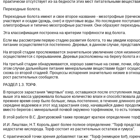
практически отсутствует из-за бедности этих мест питательными вещества
Переходные болота.
Переходные болота имеют и свое второе название - мезотрофные (греческо
участвуют и осадки (дождь, снег) и грунтовые воды. Но последнее поступ
олиготрофные и типично мезотрофные растения. Они образуют переходный
Эта классификация построена на критерии торфяности вод болота.
Если мы рассмотрим первую стадию развития болота, то мы увидим хорош
питание осуществляется постепенно. Деревья, в данном случае, представл
На второй стадии прослеживается значительное увеличение слоя низинно
осуществляется с прерыванием. Деревья расположены на берегу болота и 
На третьей стадии обнаруживаются, хорошо заметные на схеме, почки, о
этом случае дальнейшее питание минеральными веществами будет осуществ
схожа со второй стадией. Процессы испарения значительно низкие в отнош
рост растительных сообществ.
РАЗДЕЛ 1.3. ТОРФ.
В процессе зарастания “мертвых” озер, оставшихся после отступления ле
выше эта масса удерживала большое количество влаги и способствовала д
прежнее время озер было больше; лишь постепенно, в течение длинного ря
середине водоемов и этот ход зарастания озер, начавшийся давно продолж
вместо берегов с минеральной почвой окружено торфяником, то есть топки
В этой работе В.С. Доктуровский также проводит краткое определение тор
И.И. Лиштван, Н.Т. Король дают более полное определение: “Торф предст
недостатке кислорода. Торф состоит из растительных остатков и гумуса”.
С практической точки зрения добавляют так же: “Торф (немецкое torf), г