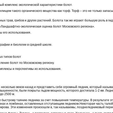
ый комплекс экологической характеристики болот.
лищем такого органического вещества как торф. Торф – это не только запасы
х трав, грибов и других растений. Болота так же играют большую роль в гид
Ландшафтно-экологическая оценка болот Московского региона».
ы его использования.
графии и биологии в средней школе.
ых типов болот
еление болот по Московскому региону.
омплексы и перспективы их использования.
 несколько веков назад и представить себе огромный ледник, который назы
ышенности, были покрыты льдом мощность, которого достигала 1-2 км. Ледн
до 2500 м.
 быстрому таянию ледника за счет повышения температуры. В результате это
инах и ложбинах, оставленных отступающим ледником.
Некоторая часть талой
крова. Эти изменения произошли в, так называемы, позднеледниковый пери