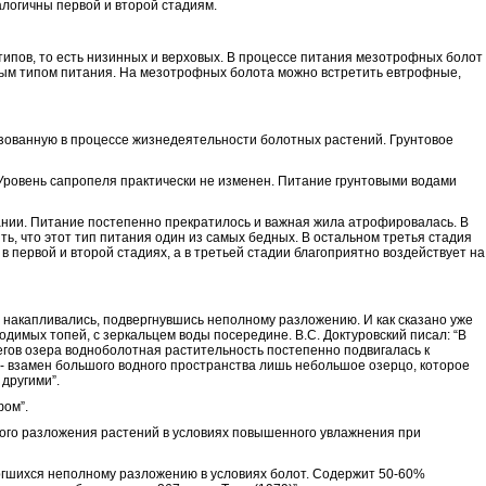
алогичны первой и второй стадиям.
типов, то есть низинных и верховых. В процессе питания мезотрофных болот
товым типом питания. На мезотрофных болота можно встретить евтрофные,
зованную в процессе жизнедеятельности болотных растений. Грунтовое
ровень сапропеля практически не изменен. Питание грунтовыми водами
нии. Питание постепенно прекратилось и важная жила атрофировалась. В
, что этот тип питания один из самых бедных. В остальном третья стадия
первой и второй стадиях, а в третьей стадии благоприятно воздействует на
 накапливались, подвергнувшись неполному разложению. И как сказано уже
мых топей, с зеркальцем воды посередине. В.С. Доктуровский писал: “В
егов озера водноболотная растительность постепенно подвигалась к
 - взамен большого водного пространства лишь небольшое озерцо, которое
другими”.
фом”.
ного разложения растений в условиях повышенного увлажнения при
вергшихся неполному разложению в условиях болот. Содержит 50-60%