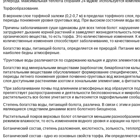
углерода. Максимальная теплота сгорания 24 мДж/кг. Используется комплек
Торфообразование.
В верхнем слое торфяной залежи (0,2-0,7 м) в пределах торфяного слоя, 
периоды понижения уровня грунтовых вод. При высоком состоянии воды во
Причины заболачивания суши одинаковы для всех типов болот: нарушение
затрудняет дыхание корней растений и замедляет жизнедеятельность почв
органического вещества, то есть торфа. Это количественные изменения. К 
количественные изменения способствуют заболачиванию, то качественные 
Богатство воды, питающей болота, определяется ее природой. Питание мож
наиболее бедны атмосферные.
“Грунтовые воды различаются по содержанию кальция и других элементов в
Богатство вод минеральными веществами (карбонатом, бикарбонатом кальци
питательными веществами обусловливают формирование специфических, “е
периоды летнего понижения уровня почвенно-грунтовых вод жизнедеятельно
слоя доступными растениями азотом и зональными элементами, а фитоатмо
“При заболачивании почвы под влиянием атмосферных вод образуются подви
препятствует распространению и деятельности беспозвоночных и микробо
растительность все более угнетается и вытесняется гидрофильными сооб
Степень богатства воды, питающей болота, различна. В связи с этим и ра
являющиеся следствием динамики всего болотного биоценоза.
Растительный покров верховых болот отличается меньшим разнообразием,
режимом влажности, то есть изменением водного уровня и аэрации на прот
Ботанический состав, степень разложения, кислотность, зольность, тепло
Ботанический состав - одно из основных свойств торфа. Им определяются е