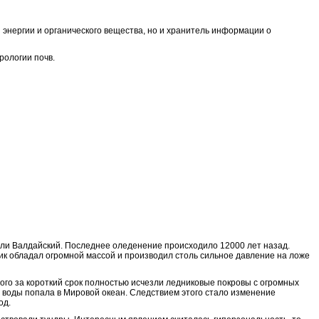
 энергии и органического вещества, но и хранитель информации о
рологии почв.
вали Валдайский. Последнее оледенение происходило 12000 лет назад.
ик обладал огромной массой и производил столь сильное давление на ложе
го за короткий срок полностью исчезли ледниковые покровы с огромных
 воды попала в Мировой океан. Следствием этого стало изменение
од.