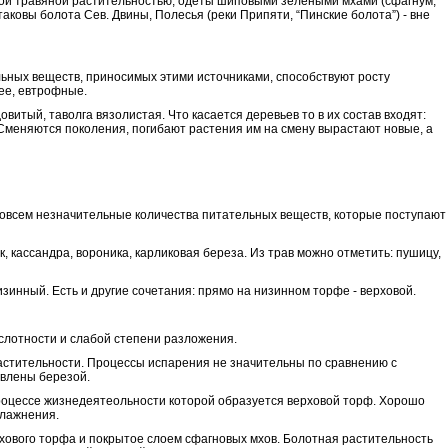
стой травяной растительностью, одеты шиповыми зелеными мхами (сфагнум,
таковы болота Сев. Двины, Полесья (реки Припяти, “Пинские болота”) - вне
ьных веществ, приносимых этими источниками, способствуют росту
нее, евтрофные.
овитый, таволга вязолистая. Что касается деревьев то в их состав входят:
 Сменяются поколения, погибают растения им на смену вырастают новые, а
 совсем незначительные количества питательных веществ, которые поступают
, кассандра, вороника, карликовая береза. Из трав можно отметить: пушицу,
зинный. Есть и другие сочетания: прямо на низинном торфе - верховой.
слотности и слабой степени разложения.
астительности. Процессы испарения не значительны по сравнению с
авлены березой.
 процессе жизнедеятеольности которой образуется верховой торф. Хорошо
влажнения.
ового торфа и покрытое слоем сфагновых мхов. Болотная растительность