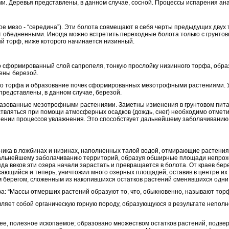
ми. Деревья представлены, в данном случае, сосной. Процессы испарения ан
е мезо - “середина”). Эти болота совмещают в себя черты предыдущих двух 
ают обедненными. Иногда можно встретить переходные болота только с грун
 торф, ниже которого начинается низинный.
о сформированный слой сапропеля, тонкую прослойку низинного торфа, обра
ены березой.
го торфа и образование почек сформированных мезотрофными растениями. У
представлены, в данном случае, березой.
бразованные мезотрофными растениями. Заметны изменения в грунтовом пита
ляться при помощи атмосферных осадков (дождь, снег) необходимо отметить
ении процессов увлажнения. Это способствует дальнейшему заболачиванию в 
дника в ложбинах и низинах, наполненных талой водой, отмирающие растения
альнейшему заболачиванию территорий, образуя обширные площади непроходи
да веков эти озера начали зарастать и превращается в болота. От краев бер
ающийся и теперь, уничтожил много озерных площадей, оставив в центре их
м берегом, сложенным из накопившихся остатков растений сменявшихся одни 
фа: “Массы отмерших растений образуют то, что, обыкновенно, называют тор
авляет собой органическую горную породу, образующуюся в результате непол
орючее, полезное ископаемое; образовано множеством остатков растений, под