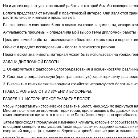
Но и до сих пор нет универсальной работы, в которой был бы освещен полн
Болота представляют научный и практический интерес. Они являются храни
растительности и климате прошлых лет.
В естественном состоянии болота являются хранилищами ягод, лекарственны
Актуальность проблемы и определила мой выбор темы дипломной работы «
Цель дипломной работы – исследование болотного комплекса и перспектив
Объект и предмет исследования – болота Московского региона.
Практическая значимость: материал может быть использован на уроках гео
ЗАДАЧИ ДИПЛОМНОЙ РАБОТЫ
1. Ознакомиться с фактором болотообразования и особенностями различн
2. Составить географическую (пространственную) характеристику, распред
3. Выяснить в каких целях в народном хозяйстве используются болотные к
ГЛАВА 1. РОЛЬ БОЛОТ В ИЗУЧЕНИИ БИОСФЕРЫ.
РАЗДЕЛ 1.1. ИСТОРИЧЕСКОЕ РАЗВИТИЕ БОЛОТ.
Чтобы представить историческое развитие болот, необходимо вернуться на
Многие тысячелетия огромные территории, прилегающие к Волдайской возв
кристаллического щита, что в котловине Балтийского моря оно прогибалось 
Затем происходят глобальные изменения климата, которые способствовали
площадей северного полушария.
Талая вода частично задерживалась в низ
очертаний ландшафта, линии побережья и преображение растительного по