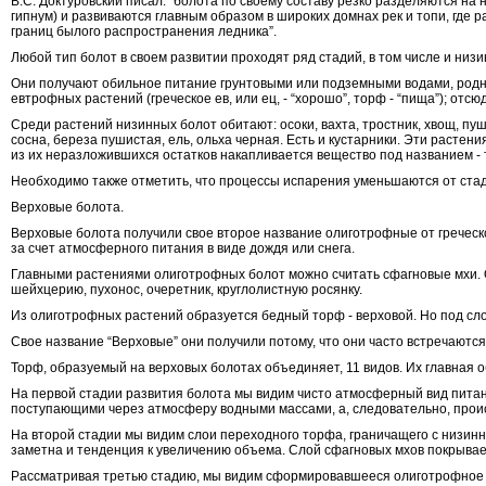
В.С. Доктуровский писал: “болота по своему составу резко разделяются 
гипнум) и развиваются главным образом в широких домнах рек и топи, где р
границ былого распространения ледника”.
Любой тип болот в своем развитии проходят ряд стадий, в том числе и низ
Они получают обильное питание грунтовыми или подземными водами, родн
евтрофных растений (греческое ев, или ец, - “хорошо”, торф - “пища”); от
Среди растений низинных болот обитают: осоки, вахта, тростник, хвощ, пуши
сосна, береза пушистая, ель, ольха черная. Есть и кустарники. Эти раст
из их неразложившихся остатков накапливается вещество под названием - 
Необходимо также отметить, что процессы испарения уменьшаются от стад
Верховые болота.
Верховые болота получили свое второе название олиготрофные от греческо
за счет атмосферного питания в виде дождя или снега.
Главными растениями олиготрофных болот можно считать сфагновые мхи. Обы
шейхцерию, пухонос, очеретник, круглолистную росянку.
Из олиготрофных растений образуется бедный торф - верховой. Но под сло
Свое название “Верховые” они получили потому, что они часто встречаются
Торф, образуемый на верховых болотах объединяет, 11 видов. Их главная 
На первой стадии развития болота мы видим чисто атмосферный вид питан
поступающими через атмосферу водными массами, а, следовательно, проис
На второй стадии мы видим слои переходного торфа, граничащего с низинн
заметна и тенденция к увеличению объема. Слой сфагновых мхов покрыва
Рассматривая третью стадию, мы видим сформировавшееся олиготрофное б