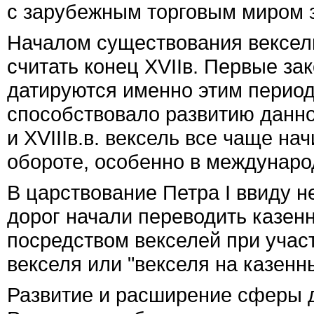
с зарубежным торговым миром 
Началом существования вексел
считать конец XVIIв. Первые за
датируются именно этим период
способствовало развитию данног
и XVIIIв.в. вексель все чаще н
обороте, особенно в междунаро
В царствование Петра I ввиду н
дорог начали переводить казенн
посредством векселей при учас
векселя или "векселя на казенн
Развитие и расширение сферы 