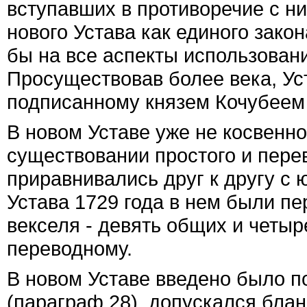
вступавших в противоречие с н
нового Устава как единого зако
бы на все аспекты использовани
Просуществовав более века, Уст
подписанному князем Кочубеем 
В новом Уставе уже не косвенно
существовании простого и перев
приравнивались друг к другу с 
Устава 1729 года в нем были п
векселя - девять общих и четы
переводному.
В новом Уставе введено было п
(параграф 28), допускался блан