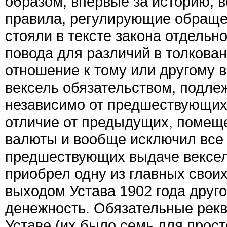
образом, впервые за историю, в
правила, регулирующие обраще
стояли в тексте закона отдельно
повода для различий в толкован
отношение к тому или другому 
вексель обязательством, подл
независимо от предшествующих 
отличие от предыдущих, помеще
валюты и вообще исключил все
предшествующих выдаче векселя
приобрел одну из главных своих
выходом Устава 1902 года друг
денежность. Обязательные рекв
Уставе (их было семь для прост