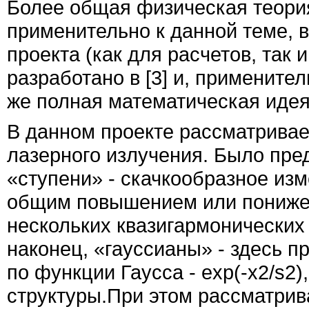
Более общая физическая теори
применительно к данной теме, 
проекта (как для расчетов, так
разработано в
[
3
]
и, применител
же полная математическая иде
В данном проекте рассматривае
лазерного излучения. Было пре
«ступени» - скачкообразное из
общим повышением или понижен
нескольких квазигармонических
наконец, «гауссианы» - здесь п
по функции Гаусса
- exp(-x2/
s
2)
структуры.
При этом рассматрив