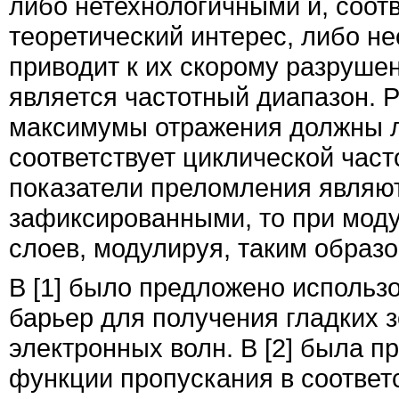
либо нетехнологичными и, соот
теоретический интерес, либо не
приводит к их скорому разруш
является частотный диапазон. Р
максимумы отражения должны л
соответствует циклической частот
показатели преломления являю
зафиксированными, то при мод
слоев, модулируя, таким образо
В
[
1
]
было предложено использо
барьер для получения гладких 
электронных волн. В
[
2
]
была пр
функции пропускания в соответ